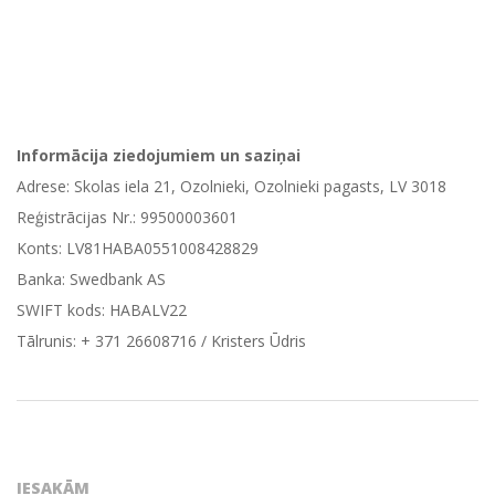
Informācija ziedojumiem un saziņai
Adrese: Skolas iela 21, Ozolnieki, Ozolnieki pagasts, LV 3018
Reģistrācijas Nr.: 99500003601
Konts: LV81HABA0551008428829
Banka: Swedbank AS
SWIFT kods: HABALV22
Tālrunis: + 371 26608716 / Kristers Ūdris
2012-
11-
15
IESAKĀM